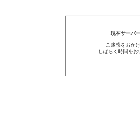
現在サーバ
ご迷惑をおか
しばらく時間をお