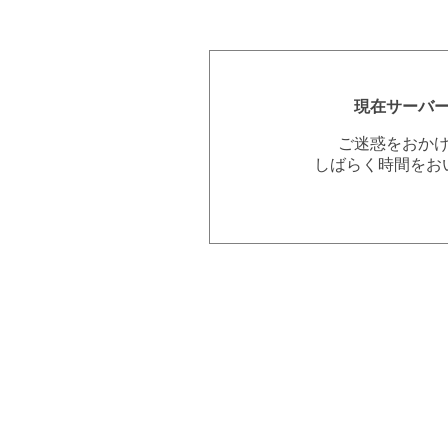
現在サーバ
ご迷惑をおか
しばらく時間をお