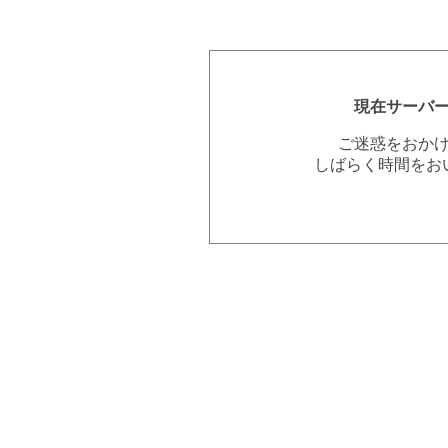
現在サーバ
ご迷惑をおか
しばらく時間をお