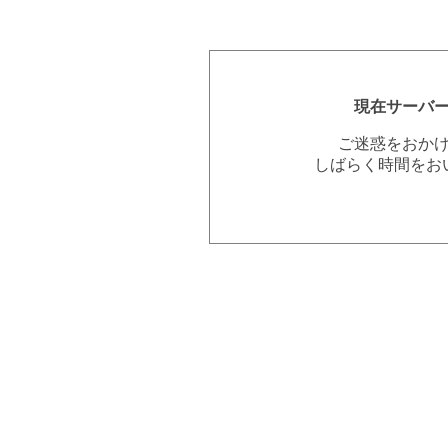
現在サーバ
ご迷惑をおか
しばらく時間をお