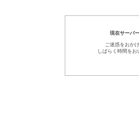
現在サーバ
ご迷惑をおか
しばらく時間をお