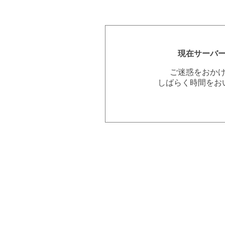
現在サーバ
ご迷惑をおか
しばらく時間をお