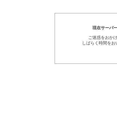
現在サーバ
ご迷惑をおか
しばらく時間をお