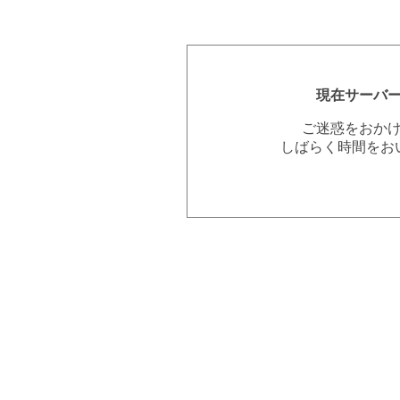
現在サーバ
ご迷惑をおか
しばらく時間をお