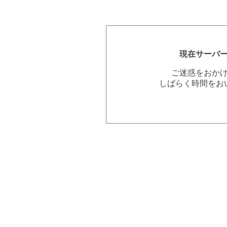
現在サーバ
ご迷惑をおか
しばらく時間をお