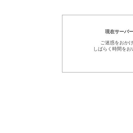
現在サーバ
ご迷惑をおか
しばらく時間をお