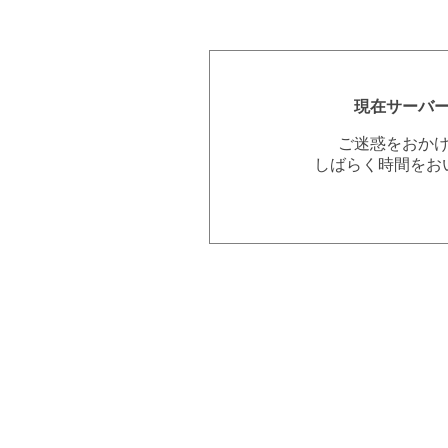
現在サーバ
ご迷惑をおか
しばらく時間をお