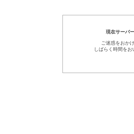
現在サーバ
ご迷惑をおか
しばらく時間をお