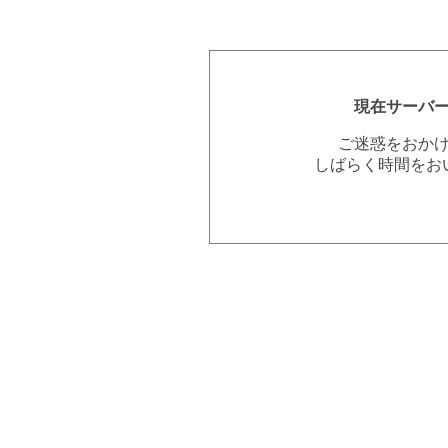
現在サーバ
ご迷惑をおか
しばらく時間をお