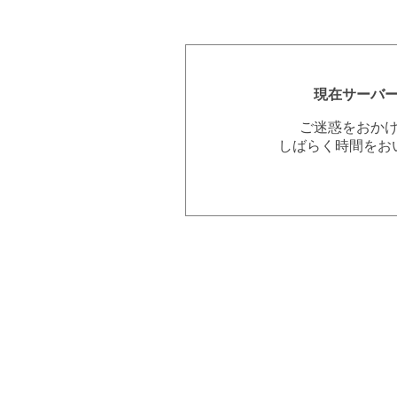
現在サーバ
ご迷惑をおか
しばらく時間をお