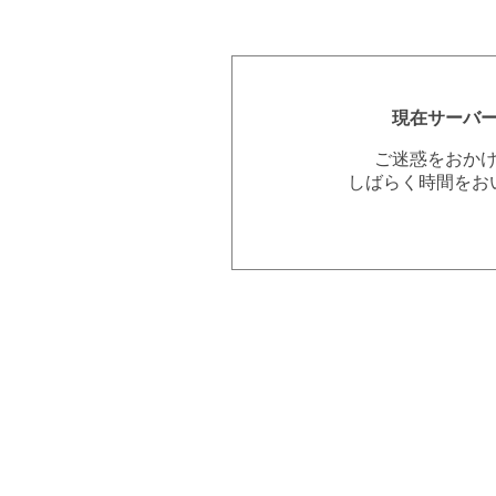
現在サーバ
ご迷惑をおか
しばらく時間をお