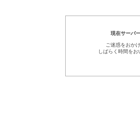
現在サーバ
ご迷惑をおか
しばらく時間をお