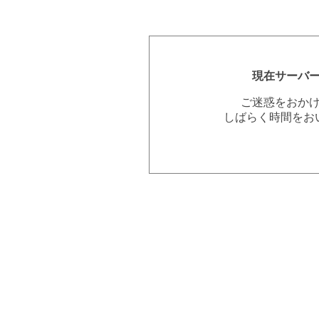
現在サーバ
ご迷惑をおか
しばらく時間をお