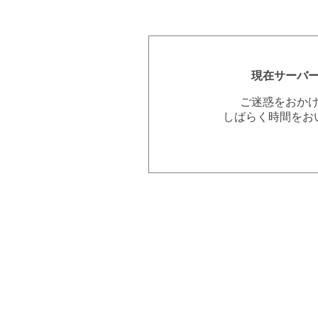
現在サーバ
ご迷惑をおか
しばらく時間をお