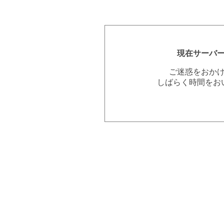
現在サーバ
ご迷惑をおか
しばらく時間をお