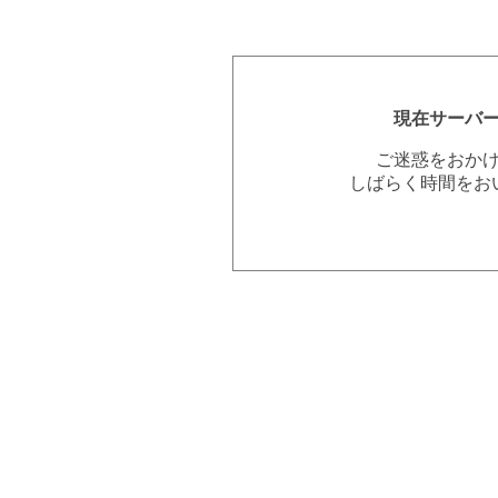
現在サーバ
ご迷惑をおか
しばらく時間をお