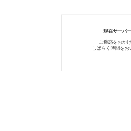
現在サーバ
ご迷惑をおか
しばらく時間をお