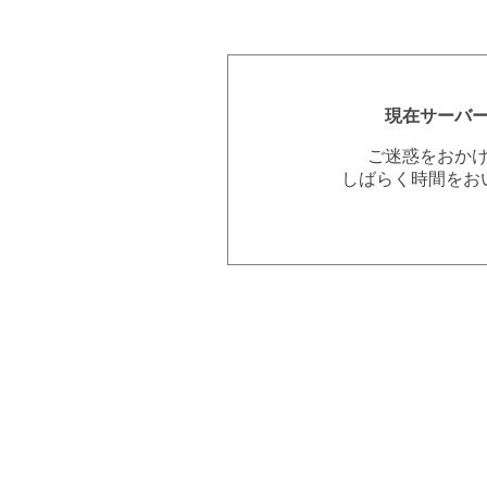
現在サーバ
ご迷惑をおか
しばらく時間をお