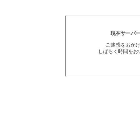
現在サーバ
ご迷惑をおか
しばらく時間をお