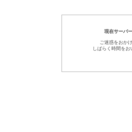
現在サーバ
ご迷惑をおか
しばらく時間をお