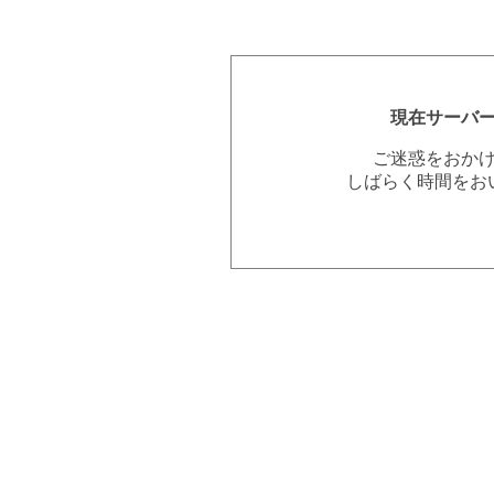
現在サーバ
ご迷惑をおか
しばらく時間をお