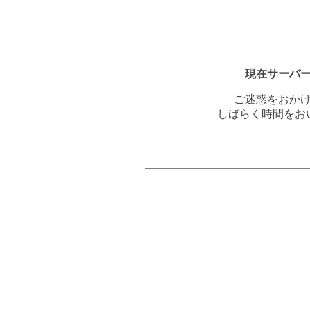
現在サーバ
ご迷惑をおか
しばらく時間をお