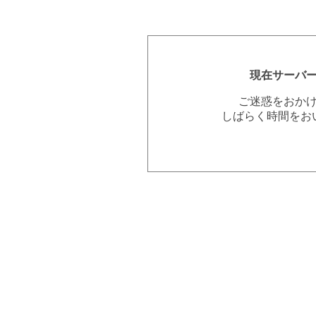
現在サーバ
ご迷惑をおか
しばらく時間をお