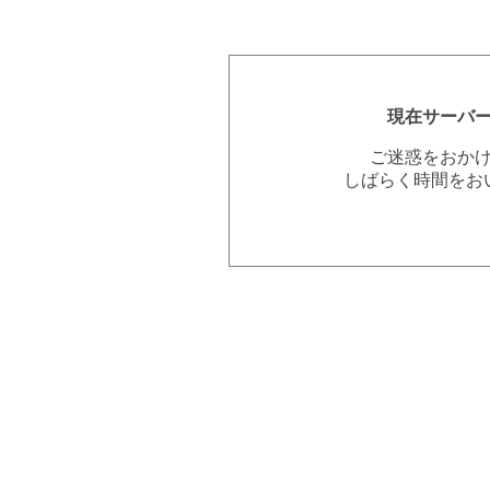
現在サーバ
ご迷惑をおか
しばらく時間をお