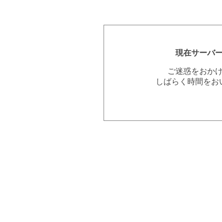
現在サーバ
ご迷惑をおか
しばらく時間をお