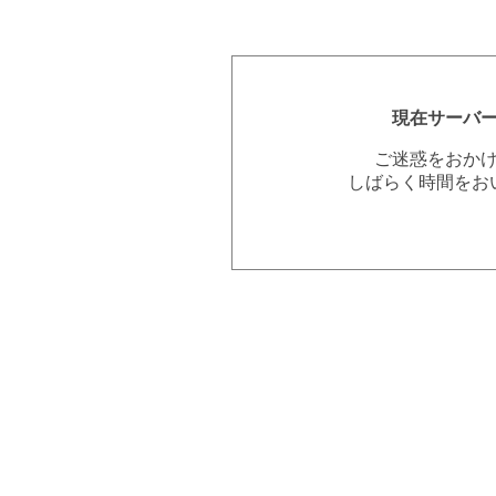
現在サーバ
ご迷惑をおか
しばらく時間をお