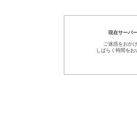
現在サーバ
ご迷惑をおか
しばらく時間をお