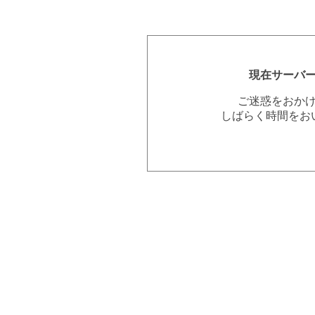
現在サーバ
ご迷惑をおか
しばらく時間をお