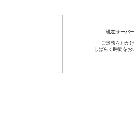
現在サーバ
ご迷惑をおか
しばらく時間をお