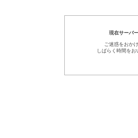
現在サーバ
ご迷惑をおか
しばらく時間をお