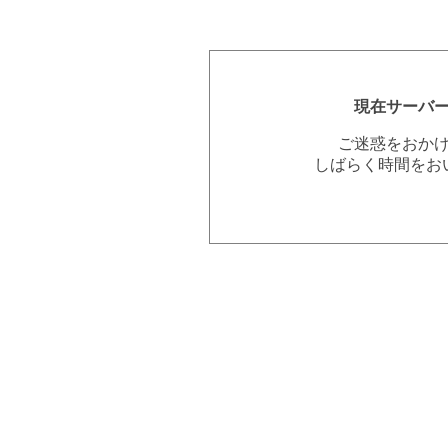
現在サーバ
ご迷惑をおか
しばらく時間をお