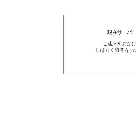
現在サーバ
ご迷惑をおか
しばらく時間をお