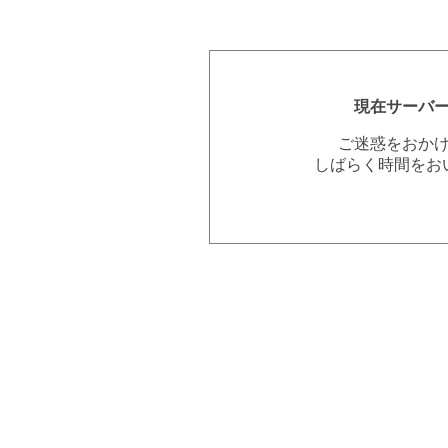
現在サーバ
ご迷惑をおか
しばらく時間をお