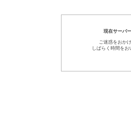
現在サーバ
ご迷惑をおか
しばらく時間をお