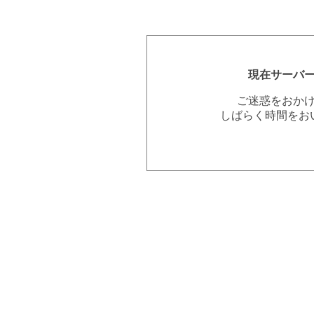
現在サーバ
ご迷惑をおか
しばらく時間をお