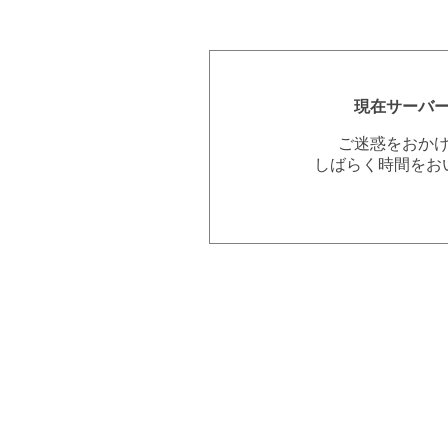
現在サーバ
ご迷惑をおか
しばらく時間をお