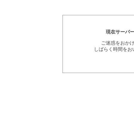
現在サーバ
ご迷惑をおか
しばらく時間をお