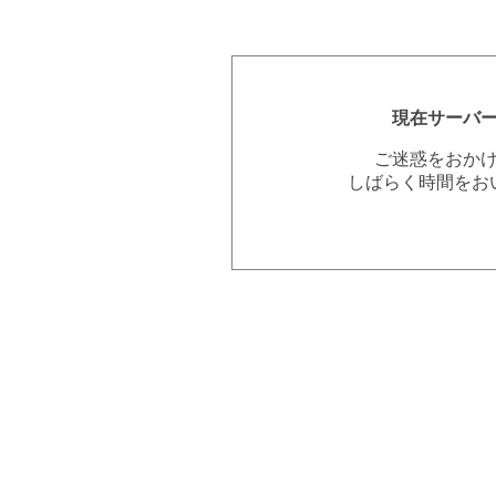
現在サーバ
ご迷惑をおか
しばらく時間をお