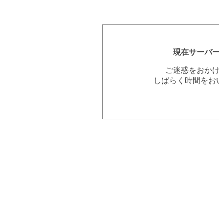
現在サーバ
ご迷惑をおか
しばらく時間をお