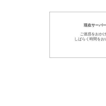
現在サーバ
ご迷惑をおか
しばらく時間をお