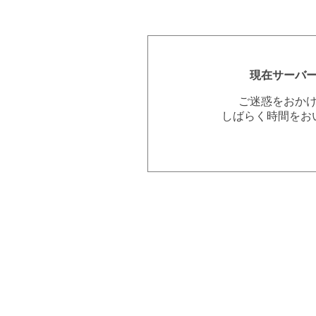
現在サーバ
ご迷惑をおか
しばらく時間をお