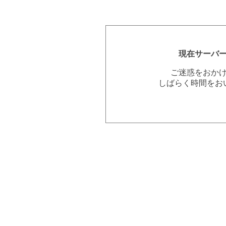
現在サーバ
ご迷惑をおか
しばらく時間をお