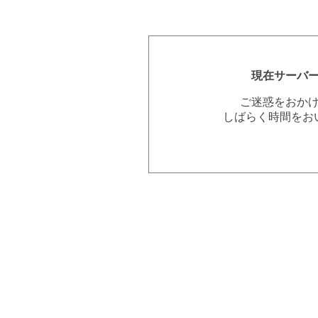
現在サーバ
ご迷惑をおか
しばらく時間をお