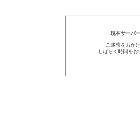
現在サーバ
ご迷惑をおか
しばらく時間をお