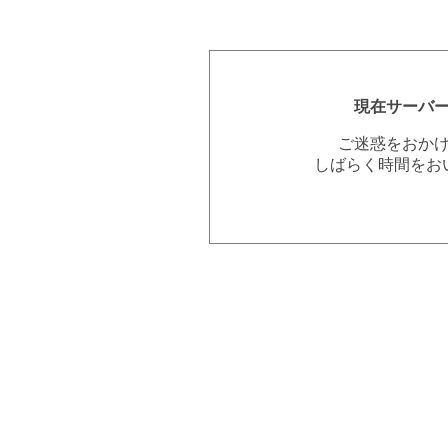
現在サーバ
ご迷惑をおか
しばらく時間をお