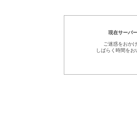
現在サーバ
ご迷惑をおか
しばらく時間をお